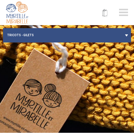
myrtille-
et-
mirabelle.ch
TRICOTS - GILETS