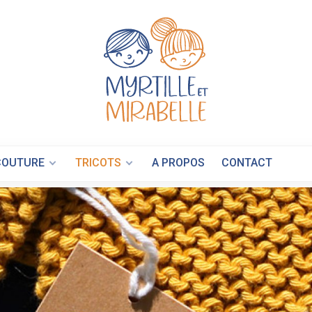
myrtille-
COUTURE
TRICOTS
A PROPOS
CONTACT
et-
mirabelle.ch